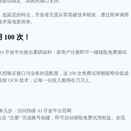
能提供稳定、高效的接口支持。
、低延迟的特点，开发者无需从零搭建技术框架，通过简单调用
技术落地更简单。
00 次！
AI 开放平台推出重磅福利：新用户注册即可一键领取免费测试
想验证接口与业务的适配度，这 100 次免费试用都能帮你低成
级 OCR 技术，让每一分投入都用在刀刃上。
简单几步：访问快瞳 AI 开放平台官网
点击 “注册” 完成账号创建，即可自动领取免费试用权益。全流