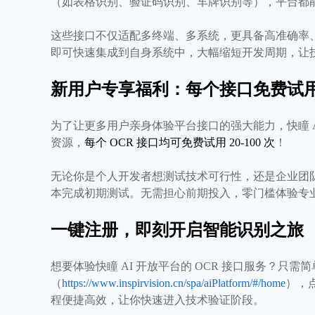
（如表格识别、验证码识别、车牌识别等），平台都
这些接口不仅适配多终端、多系统，更具备高准确率
即可快速集成到自身系统中，大幅缩短开发周期，让
新用户专享福利：每个接口免费试用 1
为了让更多用户亲身体验平台接口的强大能力，快瞳 
资源，
每个 OCR 接口均可免费试用 20-100 次
！
无论你是个人开发者想测试技术可行性，还是企业团队
本完成初期测试。无需担心前期投入，零门槛体验专业
一键注册，即刻开启智能识别之旅
想要体验快瞳 AI 开放平台的 OCR 接口服务？只需
（
https://www.inspirvision.cn/spa/aiPlatform/#/home
），
程便捷高效，让你快速进入技术验证阶段。