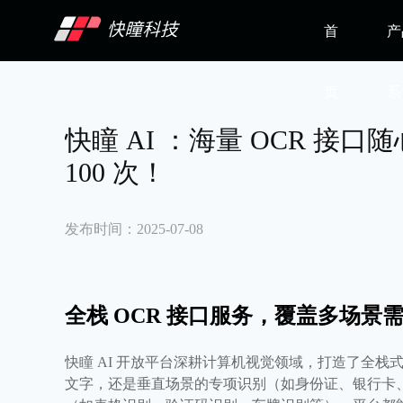
首
产
页
系
快瞳 AI ：海量 OCR 
100 次！
发布时间：2025-07-08
全栈 OCR 接口服务，覆盖多场景
快瞳 AI 开放平台深耕计算机视觉领域，打造了全栈
文字，还是垂直场景的专项识别（如身份证、银行卡