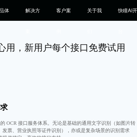
品体
解决方
客户案
关于我
快瞳AI
案
例
们
台
接口随心用，新用户每个接口免费试用
需求
式的 OCR 接口服务体系。无论是基础的通用文字识别（如图片转
、发票、营业执照等证件识别），亦或是复杂场景的识别需求