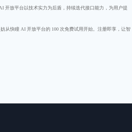
AI 开放平台以技术实力为后盾，持续迭代接口能力，为用户提
从快瞳 AI 开放平台的 100 次免费试用开始。注册即享，让智