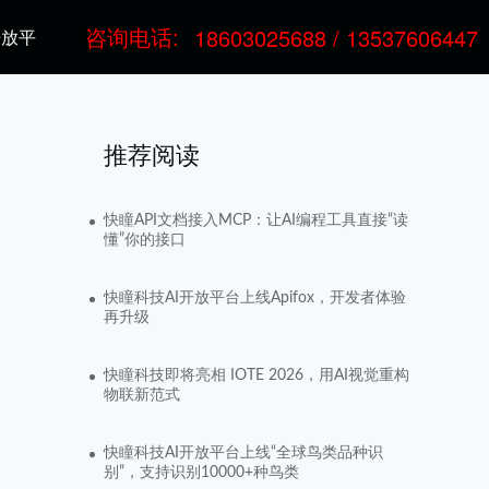
咨询电话:
18603025688 / 13537606447
开放平
推荐阅读
快瞳API文档接入MCP：让AI编程工具直接“读
懂”你的接口
快瞳科技AI开放平台上线Apifox，开发者体验
再升级
快瞳科技即将亮相 IOTE 2026，用AI视觉重构
物联新范式
快瞳科技AI开放平台上线“全球鸟类品种识
别”，支持识别10000+种鸟类